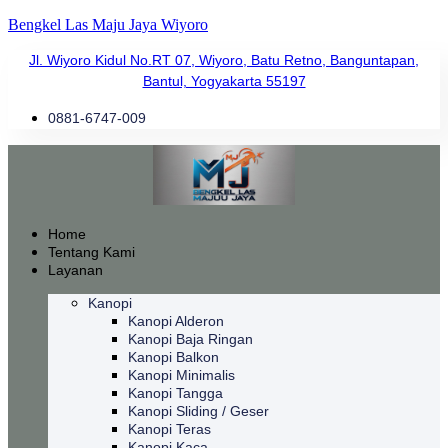
Bengkel Las Maju Jaya Wiyoro
Jl. Wiyoro Kidul No.RT 07, Wiyoro, Batu Retno, Banguntapan,
Bantul, Yogyakarta 55197
0881-6747-009
Home
Tentang Kami
Layanan
Kanopi
Kanopi Alderon
Kanopi Baja Ringan
Kanopi Balkon
Kanopi Minimalis
Kanopi Tangga
Kanopi Sliding / Geser
Kanopi Teras
Kanopi Kaca