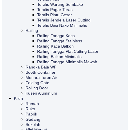
Teralis Warung Sembako
Teralis Pagar Teras
Teralis Pintu Geser
Teralis Jendela Laser Cutting
Teralis Besi Nako Minimalis
Railing
Railing Tangga Kaca
Railing Tangga Stainless
Railing Kaca Balkon
Railing Tangga Plat Cutting Laser
Railing Balkon Minimalis
Railing Tangga Minimalis Mewah
Rangka Baja WF
Booth Container
Menara Toren Air
Folding Gate
Rolling Door
Kusen Aluminium
Klien
Rumah
Ruko
Pabrik
Gudang
Sekolah
Mini Market