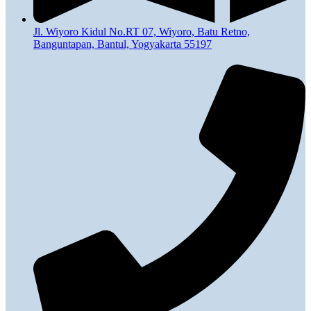
Jl. Wiyoro Kidul No.RT 07, Wiyoro, Batu Retno,
Banguntapan, Bantul, Yogyakarta 55197