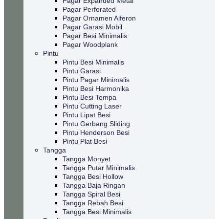
Pagar Expanded Metal
Pagar Perforated
Pagar Ornamen Alferon
Pagar Garasi Mobil
Pagar Besi Minimalis
Pagar Woodplank
Pintu
Pintu Besi Minimalis
Pintu Garasi
Pintu Pagar Minimalis
Pintu Besi Harmonika
Pintu Besi Tempa
Pintu Cutting Laser
Pintu Lipat Besi
Pintu Gerbang Sliding
Pintu Henderson Besi
Pintu Plat Besi
Tangga
Tangga Monyet
Tangga Putar Minimalis
Tangga Besi Hollow
Tangga Baja Ringan
Tangga Spiral Besi
Tangga Rebah Besi
Tangga Besi Minimalis