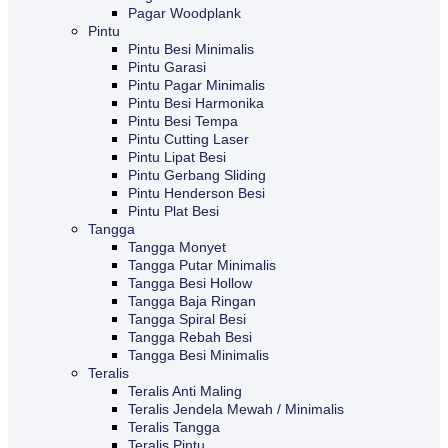
Pagar Woodplank
Pintu
Pintu Besi Minimalis
Pintu Garasi
Pintu Pagar Minimalis
Pintu Besi Harmonika
Pintu Besi Tempa
Pintu Cutting Laser
Pintu Lipat Besi
Pintu Gerbang Sliding
Pintu Henderson Besi
Pintu Plat Besi
Tangga
Tangga Monyet
Tangga Putar Minimalis
Tangga Besi Hollow
Tangga Baja Ringan
Tangga Spiral Besi
Tangga Rebah Besi
Tangga Besi Minimalis
Teralis
Teralis Anti Maling
Teralis Jendela Mewah / Minimalis
Teralis Tangga
Teralis Pintu