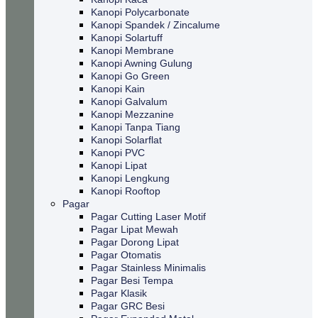
Kanopi Polycarbonate
Kanopi Spandek / Zincalume
Kanopi Solartuff
Kanopi Membrane
Kanopi Awning Gulung
Kanopi Go Green
Kanopi Kain
Kanopi Galvalum
Kanopi Mezzanine
Kanopi Tanpa Tiang
Kanopi Solarflat
Kanopi PVC
Kanopi Lipat
Kanopi Lengkung
Kanopi Rooftop
Pagar
Pagar Cutting Laser Motif
Pagar Lipat Mewah
Pagar Dorong Lipat
Pagar Otomatis
Pagar Stainless Minimalis
Pagar Besi Tempa
Pagar Klasik
Pagar GRC Besi