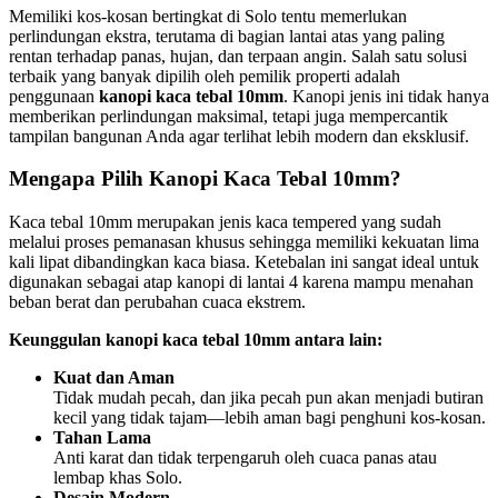
Memiliki kos-kosan bertingkat di Solo tentu memerlukan
perlindungan ekstra, terutama di bagian lantai atas yang paling
rentan terhadap panas, hujan, dan terpaan angin. Salah satu solusi
terbaik yang banyak dipilih oleh pemilik properti adalah
penggunaan
kanopi kaca tebal 10mm
. Kanopi jenis ini tidak hanya
memberikan perlindungan maksimal, tetapi juga mempercantik
tampilan bangunan Anda agar terlihat lebih modern dan eksklusif.
Mengapa Pilih Kanopi Kaca Tebal 10mm?
Kaca tebal 10mm merupakan jenis kaca tempered yang sudah
melalui proses pemanasan khusus sehingga memiliki kekuatan lima
kali lipat dibandingkan kaca biasa. Ketebalan ini sangat ideal untuk
digunakan sebagai atap kanopi di lantai 4 karena mampu menahan
beban berat dan perubahan cuaca ekstrem.
Keunggulan kanopi kaca tebal 10mm antara lain:
Kuat dan Aman
Tidak mudah pecah, dan jika pecah pun akan menjadi butiran
kecil yang tidak tajam—lebih aman bagi penghuni kos-kosan.
Tahan Lama
Anti karat dan tidak terpengaruh oleh cuaca panas atau
lembap khas Solo.
Desain Modern