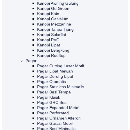
Kanopi Awning Gulung
Kanopi Go Green
Kanopi Kain
Kanopi Galvalum
Kanopi Mezzanine
Kanopi Tanpa Tiang
Kanopi Solarflat
Kanopi PVC
Kanopi Lipat
Kanopi Lengkung
Kanopi Rooftop
Pagar
Pagar Cutting Laser Motif
Pagar Lipat Mewah
Pagar Dorong Lipat
Pagar Otomatis
Pagar Stainless Minimalis
Pagar Besi Tempa
Pagar Klasik
Pagar GRC Besi
Pagar Expanded Metal
Pagar Perforated
Pagar Ornamen Alferon
Pagar Garasi Mobil
Pagar Besi Minimalis