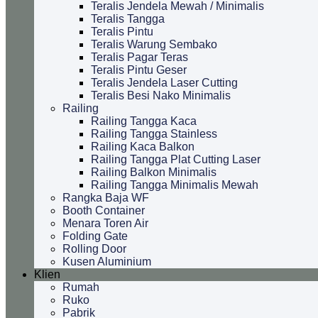
Teralis Jendela Mewah / Minimalis
Teralis Tangga
Teralis Pintu
Teralis Warung Sembako
Teralis Pagar Teras
Teralis Pintu Geser
Teralis Jendela Laser Cutting
Teralis Besi Nako Minimalis
Railing
Railing Tangga Kaca
Railing Tangga Stainless
Railing Kaca Balkon
Railing Tangga Plat Cutting Laser
Railing Balkon Minimalis
Railing Tangga Minimalis Mewah
Rangka Baja WF
Booth Container
Menara Toren Air
Folding Gate
Rolling Door
Kusen Aluminium
Klien
Rumah
Ruko
Pabrik