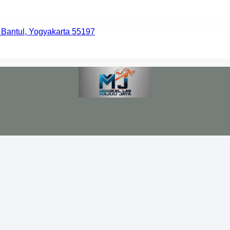
 Bantul, Yogyakarta 55197