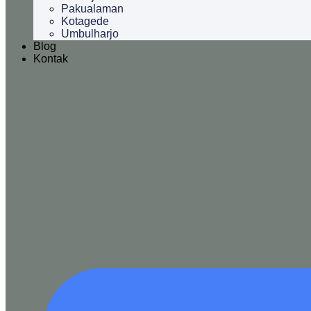
Pakualaman
Kotagede
Umbulharjo
Blog
Kontak