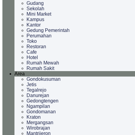
Gudang
Sekolah
Mini Market
Kampus
Kantor
Gedung Pemerintah
Perumahan
Toko
Restoran
Cafe
Hotel
Rumah Mewah
Rumah Sakit
Area
Gondokusuman
Jetis
Tegalrejo
Danurejan
Gedongtengen
Ngampilan
Gondomanan
Kraton
Mergangsan
Wirobrajan
Mantrijeron