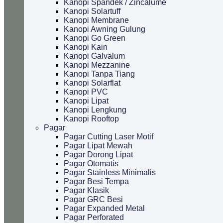
Kanopi Spandek / Zincalume
Kanopi Solartuff
Kanopi Membrane
Kanopi Awning Gulung
Kanopi Go Green
Kanopi Kain
Kanopi Galvalum
Kanopi Mezzanine
Kanopi Tanpa Tiang
Kanopi Solarflat
Kanopi PVC
Kanopi Lipat
Kanopi Lengkung
Kanopi Rooftop
Pagar
Pagar Cutting Laser Motif
Pagar Lipat Mewah
Pagar Dorong Lipat
Pagar Otomatis
Pagar Stainless Minimalis
Pagar Besi Tempa
Pagar Klasik
Pagar GRC Besi
Pagar Expanded Metal
Pagar Perforated