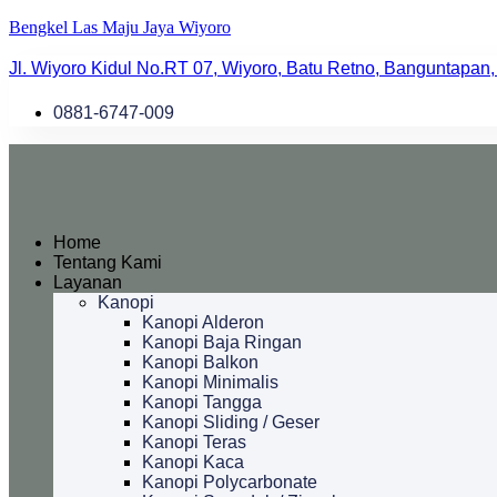
Bengkel Las Maju Jaya Wiyoro
Jl. Wiyoro Kidul No.RT 07, Wiyoro, Batu Retno, Banguntapan,
0881-6747-009
Home
Tentang Kami
Layanan
Kanopi
Kanopi Alderon
Kanopi Baja Ringan
Kanopi Balkon
Kanopi Minimalis
Kanopi Tangga
Kanopi Sliding / Geser
Kanopi Teras
Kanopi Kaca
Kanopi Polycarbonate