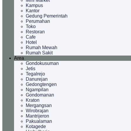
Mini Market
Kampus
Kantor
Gedung Pemerintah
Perumahan
Toko
Restoran
Cafe
Hotel
Rumah Mewah
Rumah Sakit
Area
Gondokusuman
Jetis
Tegalrejo
Danurejan
Gedongtengen
Ngampilan
Gondomanan
Kraton
Mergangsan
Wirobrajan
Mantrijeron
Pakualaman
Kotagede