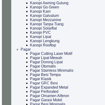
Kanopi Awning Gulung
Kanopi Go Green
Kanopi Kain
Kanopi Galvalum
Kanopi Mezzanine
Kanopi Tanpa Tiang
Kanopi Solarflat
Kanopi PVC
Kanopi Lipat
Kanopi Lengkung
Kanopi Rooftop
Pagar
Pagar Cutting Laser Motif
Pagar Lipat Mewah
Pagar Dorong Lipat
Pagar Otomatis
Pagar Stainless Minimalis
Pagar Besi Tempa
Pagar Klasik
Pagar GRC Besi
Pagar Expanded Metal
Pagar Perforated
Pagar Ornamen Alferon
Pagar Garasi Mobil
Pagar Besi Minimalis