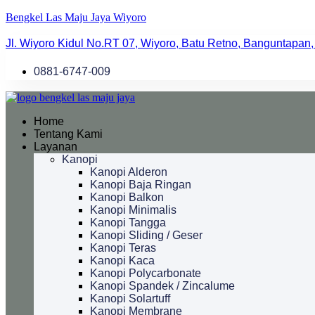
Bengkel Las Maju Jaya Wiyoro
Jl. Wiyoro Kidul No.RT 07, Wiyoro, Batu Retno, Banguntapan,
0881-6747-009
Home
Tentang Kami
Layanan
Kanopi
Kanopi Alderon
Kanopi Baja Ringan
Kanopi Balkon
Kanopi Minimalis
Kanopi Tangga
Kanopi Sliding / Geser
Kanopi Teras
Kanopi Kaca
Kanopi Polycarbonate
Kanopi Spandek / Zincalume
Kanopi Solartuff
Kanopi Membrane