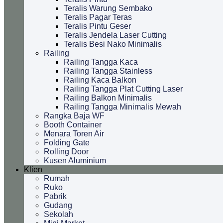
Teralis Warung Sembako
Teralis Pagar Teras
Teralis Pintu Geser
Teralis Jendela Laser Cutting
Teralis Besi Nako Minimalis
Railing
Railing Tangga Kaca
Railing Tangga Stainless
Railing Kaca Balkon
Railing Tangga Plat Cutting Laser
Railing Balkon Minimalis
Railing Tangga Minimalis Mewah
Rangka Baja WF
Booth Container
Menara Toren Air
Folding Gate
Rolling Door
Kusen Aluminium
Klien
Rumah
Ruko
Pabrik
Gudang
Sekolah