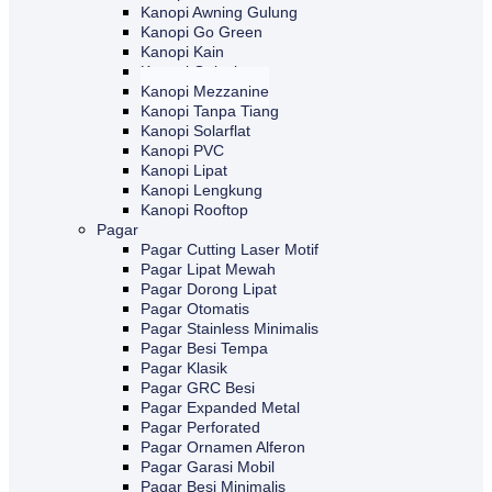
Kanopi Awning Gulung
Kanopi Go Green
Kanopi Kain
Kanopi Galvalum
Kanopi Mezzanine
Kanopi Tanpa Tiang
Kanopi Solarflat
Kanopi PVC
Kanopi Lipat
Kanopi Lengkung
Kanopi Rooftop
Pagar
Pagar Cutting Laser Motif
Pagar Lipat Mewah
Pagar Dorong Lipat
Pagar Otomatis
Pagar Stainless Minimalis
Pagar Besi Tempa
Pagar Klasik
Pagar GRC Besi
Pagar Expanded Metal
Pagar Perforated
Pagar Ornamen Alferon
Pagar Garasi Mobil
Pagar Besi Minimalis