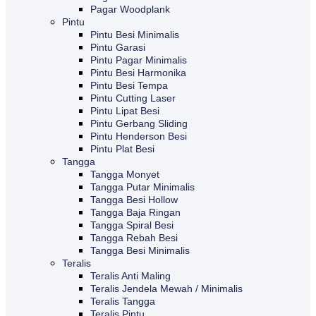
Pagar Woodplank
Pintu
Pintu Besi Minimalis
Pintu Garasi
Pintu Pagar Minimalis
Pintu Besi Harmonika
Pintu Besi Tempa
Pintu Cutting Laser
Pintu Lipat Besi
Pintu Gerbang Sliding
Pintu Henderson Besi
Pintu Plat Besi
Tangga
Tangga Monyet
Tangga Putar Minimalis
Tangga Besi Hollow
Tangga Baja Ringan
Tangga Spiral Besi
Tangga Rebah Besi
Tangga Besi Minimalis
Teralis
Teralis Anti Maling
Teralis Jendela Mewah / Minimalis
Teralis Tangga
Teralis Pintu