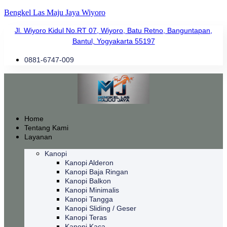
Bengkel Las Maju Jaya Wiyoro
Jl. Wiyoro Kidul No.RT 07, Wiyoro, Batu Retno, Banguntapan,
Bantul, Yogyakarta 55197
0881-6747-009
Home
Tentang Kami
Layanan
Kanopi
Kanopi Alderon
Kanopi Baja Ringan
Kanopi Balkon
Kanopi Minimalis
Kanopi Tangga
Kanopi Sliding / Geser
Kanopi Teras
Kanopi Kaca