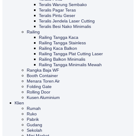
Teralis Warung Sembako
Teralis Pagar Teras
Teralis Pintu Geser
Teralis Jendela Laser Cutting
Teralis Besi Nako Minimalis
Railing
Railing Tangga Kaca
Railing Tangga Stainless
Railing Kaca Balkon
Railing Tangga Plat Cutting Laser
Railing Balkon Minimalis
Railing Tangga Minimalis Mewah
Rangka Baja WF
Booth Container
Menara Toren Air
Folding Gate
Rolling Door
Kusen Aluminium
Klien
Rumah
Ruko
Pabrik
Gudang
Sekolah
Mini Market