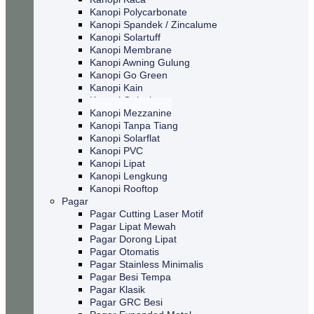
Kanopi Polycarbonate
Kanopi Spandek / Zincalume
Kanopi Solartuff
Kanopi Membrane
Kanopi Awning Gulung
Kanopi Go Green
Kanopi Kain
Kanopi Galvalum
Kanopi Mezzanine
Kanopi Tanpa Tiang
Kanopi Solarflat
Kanopi PVC
Kanopi Lipat
Kanopi Lengkung
Kanopi Rooftop
Pagar
Pagar Cutting Laser Motif
Pagar Lipat Mewah
Pagar Dorong Lipat
Pagar Otomatis
Pagar Stainless Minimalis
Pagar Besi Tempa
Pagar Klasik
Pagar GRC Besi