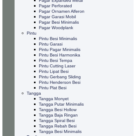
Pagar Expanded Metal
Pagar Perforated
Pagar Ornamen Alferon
Pagar Garasi Mobil
Pagar Besi Minimalis
Pagar Woodplank
Pintu
Pintu Besi Minimalis
Pintu Garasi
Pintu Pagar Minimalis
Pintu Besi Harmonika
Pintu Besi Tempa
Pintu Cutting Laser
Pintu Lipat Besi
Pintu Gerbang Sliding
Pintu Henderson Besi
Pintu Plat Besi
Tangga
Tangga Monyet
Tangga Putar Minimalis
Tangga Besi Hollow
Tangga Baja Ringan
Tangga Spiral Besi
Tangga Rebah Besi
Tangga Besi Minimalis