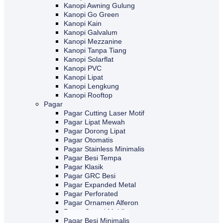
Kanopi Awning Gulung
Kanopi Go Green
Kanopi Kain
Kanopi Galvalum
Kanopi Mezzanine
Kanopi Tanpa Tiang
Kanopi Solarflat
Kanopi PVC
Kanopi Lipat
Kanopi Lengkung
Kanopi Rooftop
Pagar
Pagar Cutting Laser Motif
Pagar Lipat Mewah
Pagar Dorong Lipat
Pagar Otomatis
Pagar Stainless Minimalis
Pagar Besi Tempa
Pagar Klasik
Pagar GRC Besi
Pagar Expanded Metal
Pagar Perforated
Pagar Ornamen Alferon
Pagar Garasi Mobil
Pagar Besi Minimalis