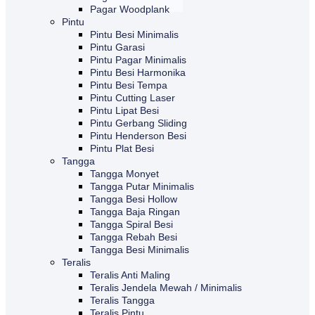
Pagar Woodplank
Pintu
Pintu Besi Minimalis
Pintu Garasi
Pintu Pagar Minimalis
Pintu Besi Harmonika
Pintu Besi Tempa
Pintu Cutting Laser
Pintu Lipat Besi
Pintu Gerbang Sliding
Pintu Henderson Besi
Pintu Plat Besi
Tangga
Tangga Monyet
Tangga Putar Minimalis
Tangga Besi Hollow
Tangga Baja Ringan
Tangga Spiral Besi
Tangga Rebah Besi
Tangga Besi Minimalis
Teralis
Teralis Anti Maling
Teralis Jendela Mewah / Minimalis
Teralis Tangga
Teralis Pintu