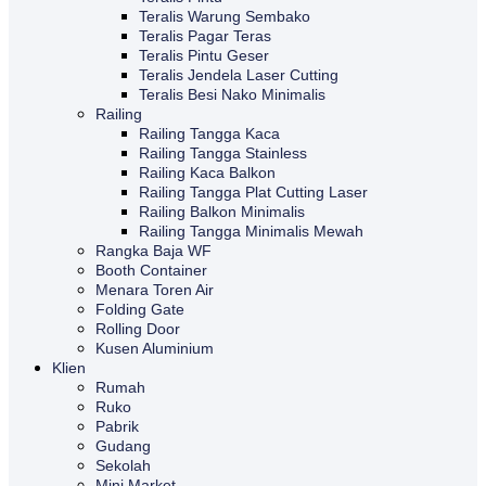
Teralis Warung Sembako
Teralis Pagar Teras
Teralis Pintu Geser
Teralis Jendela Laser Cutting
Teralis Besi Nako Minimalis
Railing
Railing Tangga Kaca
Railing Tangga Stainless
Railing Kaca Balkon
Railing Tangga Plat Cutting Laser
Railing Balkon Minimalis
Railing Tangga Minimalis Mewah
Rangka Baja WF
Booth Container
Menara Toren Air
Folding Gate
Rolling Door
Kusen Aluminium
Klien
Rumah
Ruko
Pabrik
Gudang
Sekolah
Mini Market