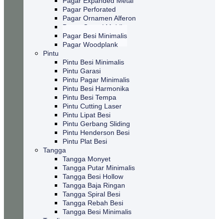
Pagar Expanded Metal
Pagar Perforated
Pagar Ornamen Alferon
Pagar Garasi Mobil
Pagar Besi Minimalis
Pagar Woodplank
Pintu
Pintu Besi Minimalis
Pintu Garasi
Pintu Pagar Minimalis
Pintu Besi Harmonika
Pintu Besi Tempa
Pintu Cutting Laser
Pintu Lipat Besi
Pintu Gerbang Sliding
Pintu Henderson Besi
Pintu Plat Besi
Tangga
Tangga Monyet
Tangga Putar Minimalis
Tangga Besi Hollow
Tangga Baja Ringan
Tangga Spiral Besi
Tangga Rebah Besi
Tangga Besi Minimalis