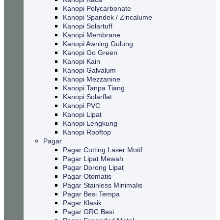
Kanopi Polycarbonate
Kanopi Spandek / Zincalume
Kanopi Solartuff
Kanopi Membrane
Kanopi Awning Gulung
Kanopi Go Green
Kanopi Kain
Kanopi Galvalum
Kanopi Mezzanine
Kanopi Tanpa Tiang
Kanopi Solarflat
Kanopi PVC
Kanopi Lipat
Kanopi Lengkung
Kanopi Rooftop
Pagar
Pagar Cutting Laser Motif
Pagar Lipat Mewah
Pagar Dorong Lipat
Pagar Otomatis
Pagar Stainless Minimalis
Pagar Besi Tempa
Pagar Klasik
Pagar GRC Besi