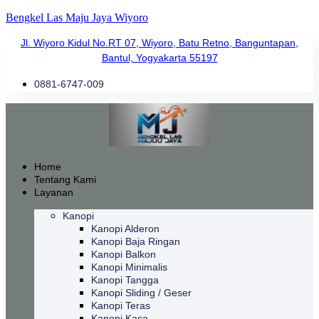
Bengkel Las Maju Jaya Wiyoro
Jl. Wiyoro Kidul No.RT 07, Wiyoro, Batu Retno, Banguntapan,
Bantul, Yogyakarta 55197
0881-6747-009
Home
Tentang Kami
Layanan
Kanopi
Kanopi Alderon
Kanopi Baja Ringan
Kanopi Balkon
Kanopi Minimalis
Kanopi Tangga
Kanopi Sliding / Geser
Kanopi Teras
Kanopi Kaca