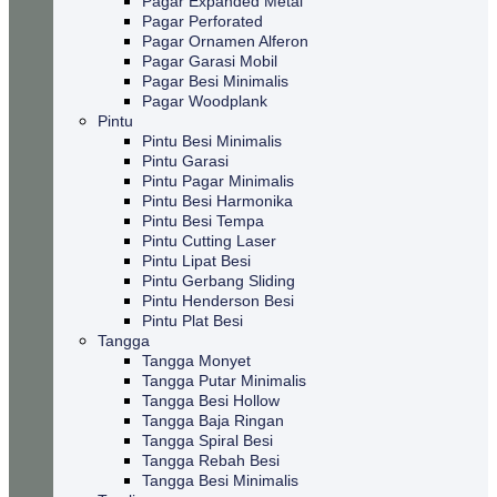
Pagar Expanded Metal
Pagar Perforated
Pagar Ornamen Alferon
Pagar Garasi Mobil
Pagar Besi Minimalis
Pagar Woodplank
Pintu
Pintu Besi Minimalis
Pintu Garasi
Pintu Pagar Minimalis
Pintu Besi Harmonika
Pintu Besi Tempa
Pintu Cutting Laser
Pintu Lipat Besi
Pintu Gerbang Sliding
Pintu Henderson Besi
Pintu Plat Besi
Tangga
Tangga Monyet
Tangga Putar Minimalis
Tangga Besi Hollow
Tangga Baja Ringan
Tangga Spiral Besi
Tangga Rebah Besi
Tangga Besi Minimalis