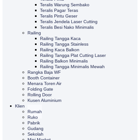
Teralis Warung Sembako
Teralis Pagar Teras
Teralis Pintu Geser
Teralis Jendela Laser Cutting
Teralis Besi Nako Minimalis
Railing
Railing Tangga Kaca
Railing Tangga Stainless
Railing Kaca Balkon
Railing Tangga Plat Cutting Laser
Railing Balkon Minimalis
Railing Tangga Minimalis Mewah
Rangka Baja WF
Booth Container
Menara Toren Air
Folding Gate
Rolling Door
Kusen Aluminium
Klien
Rumah
Ruko
Pabrik
Gudang
Sekolah
Mini Market