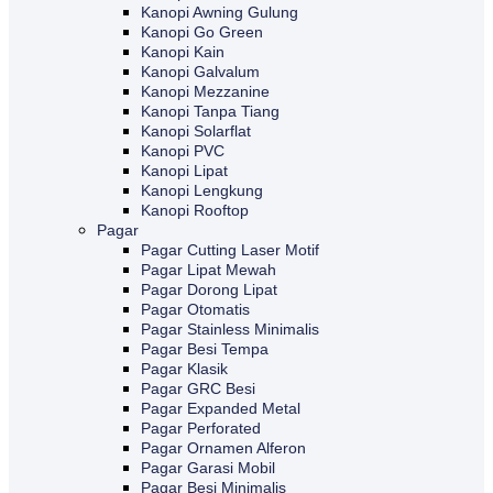
Kanopi Awning Gulung
Kanopi Go Green
Kanopi Kain
Kanopi Galvalum
Kanopi Mezzanine
Kanopi Tanpa Tiang
Kanopi Solarflat
Kanopi PVC
Kanopi Lipat
Kanopi Lengkung
Kanopi Rooftop
Pagar
Pagar Cutting Laser Motif
Pagar Lipat Mewah
Pagar Dorong Lipat
Pagar Otomatis
Pagar Stainless Minimalis
Pagar Besi Tempa
Pagar Klasik
Pagar GRC Besi
Pagar Expanded Metal
Pagar Perforated
Pagar Ornamen Alferon
Pagar Garasi Mobil
Pagar Besi Minimalis