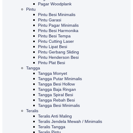
Pagar Woodplank
Pintu
Pintu Besi Minimalis
Pintu Garasi
Pintu Pagar Minimalis
Pintu Besi Harmonika
Pintu Besi Tempa
Pintu Cutting Laser
Pintu Lipat Besi
Pintu Gerbang Sliding
Pintu Henderson Besi
Pintu Plat Besi
Tangga
Tangga Monyet
Tangga Putar Minimalis
Tangga Besi Hollow
Tangga Baja Ringan
Tangga Spiral Besi
Tangga Rebah Besi
Tangga Besi Minimalis
Teralis
Teralis Anti Maling
Teralis Jendela Mewah / Minimalis
Teralis Tangga
Teralis Pintu