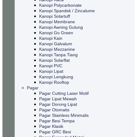
Kanopi Polycarbonate
Kanopi Spandek / Zincalume
Kanopi Solartuff
Kanopi Membrane
Kanopi Awning Gulung
Kanopi Go Green
Kanopi Kain
Kanopi Galvalum
Kanopi Mezzanine
Kanopi Tanpa Tiang
Kanopi Solarflat
Kanopi PVC
Kanopi Lipat
Kanopi Lengkung
Kanopi Rooftop
Pagar
Pagar Cutting Laser Motif
Pagar Lipat Mewah
Pagar Dorong Lipat
Pagar Otomatis
Pagar Stainless Minimalis
Pagar Besi Tempa
Pagar Klasik
Pagar GRC Besi