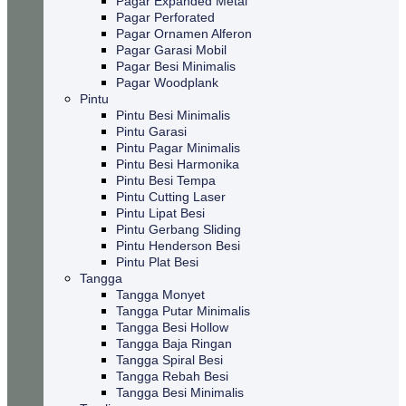
Pagar Expanded Metal
Pagar Perforated
Pagar Ornamen Alferon
Pagar Garasi Mobil
Pagar Besi Minimalis
Pagar Woodplank
Pintu
Pintu Besi Minimalis
Pintu Garasi
Pintu Pagar Minimalis
Pintu Besi Harmonika
Pintu Besi Tempa
Pintu Cutting Laser
Pintu Lipat Besi
Pintu Gerbang Sliding
Pintu Henderson Besi
Pintu Plat Besi
Tangga
Tangga Monyet
Tangga Putar Minimalis
Tangga Besi Hollow
Tangga Baja Ringan
Tangga Spiral Besi
Tangga Rebah Besi
Tangga Besi Minimalis