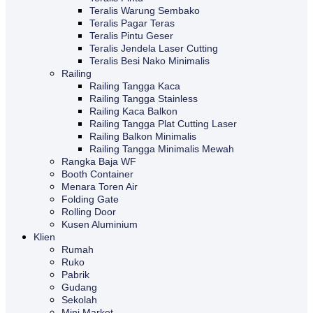
Teralis Warung Sembako
Teralis Pagar Teras
Teralis Pintu Geser
Teralis Jendela Laser Cutting
Teralis Besi Nako Minimalis
Railing
Railing Tangga Kaca
Railing Tangga Stainless
Railing Kaca Balkon
Railing Tangga Plat Cutting Laser
Railing Balkon Minimalis
Railing Tangga Minimalis Mewah
Rangka Baja WF
Booth Container
Menara Toren Air
Folding Gate
Rolling Door
Kusen Aluminium
Klien
Rumah
Ruko
Pabrik
Gudang
Sekolah
Mini Market