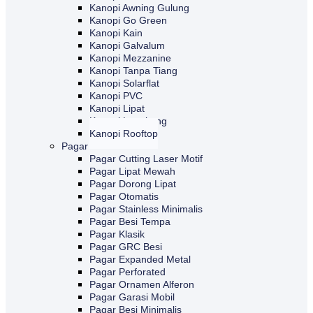
Kanopi Awning Gulung
Kanopi Go Green
Kanopi Kain
Kanopi Galvalum
Kanopi Mezzanine
Kanopi Tanpa Tiang
Kanopi Solarflat
Kanopi PVC
Kanopi Lipat
Kanopi Lengkung
Kanopi Rooftop
Pagar
Pagar Cutting Laser Motif
Pagar Lipat Mewah
Pagar Dorong Lipat
Pagar Otomatis
Pagar Stainless Minimalis
Pagar Besi Tempa
Pagar Klasik
Pagar GRC Besi
Pagar Expanded Metal
Pagar Perforated
Pagar Ornamen Alferon
Pagar Garasi Mobil
Pagar Besi Minimalis