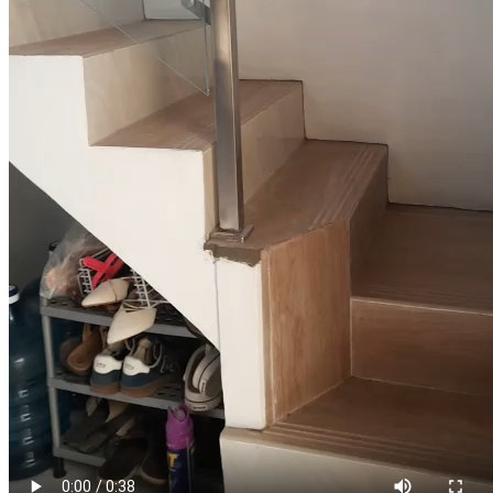
Kanopi Lengkung
Kanopi Rooftop Untuk Semua Properti
Anda:
Rumah
Ruko
Pabrik
Gudang