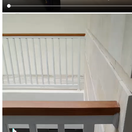
Sekolah
Mini Market
Kampus
Kantor
Gedung Pemerintah
Perumahan