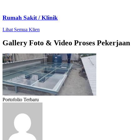
Kanopi Spandek / Zincalume
Kanopi Solartuff
Kanopi Membrane
Kanopi Awning Gulung
Kanopi Go Green
Kanopi Kain