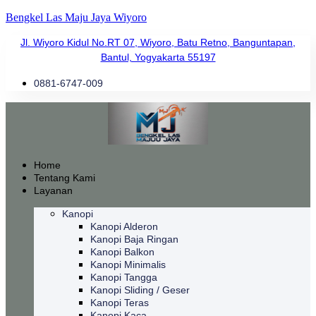
Bengkel Las Maju Jaya Wiyoro
Jl. Wiyoro Kidul No.RT 07, Wiyoro, Batu Retno, Banguntapan,
Bantul, Yogyakarta 55197
0881-6747-009
Home
Tentang Kami
Layanan
Kanopi
Kanopi Alderon
Kanopi Baja Ringan
Kanopi Balkon
Kanopi Minimalis
Kanopi Tangga
Kanopi Sliding / Geser
Kanopi Teras
Kanopi Kaca