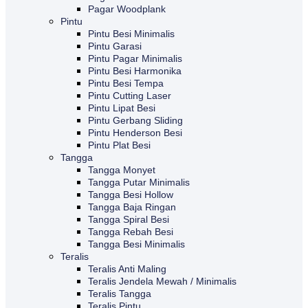
Pagar Woodplank
Pintu
Pintu Besi Minimalis
Pintu Garasi
Pintu Pagar Minimalis
Pintu Besi Harmonika
Pintu Besi Tempa
Pintu Cutting Laser
Pintu Lipat Besi
Pintu Gerbang Sliding
Pintu Henderson Besi
Pintu Plat Besi
Tangga
Tangga Monyet
Tangga Putar Minimalis
Tangga Besi Hollow
Tangga Baja Ringan
Tangga Spiral Besi
Tangga Rebah Besi
Tangga Besi Minimalis
Teralis
Teralis Anti Maling
Teralis Jendela Mewah / Minimalis
Teralis Tangga
Teralis Pintu