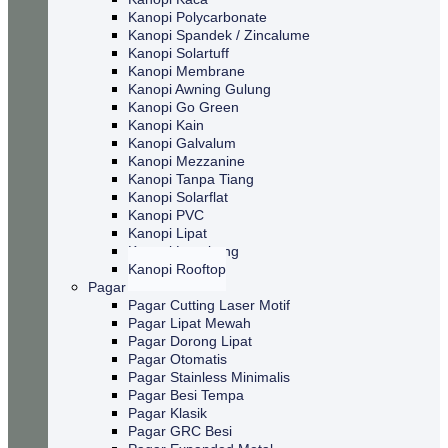
Kanopi Polycarbonate
Kanopi Spandek / Zincalume
Kanopi Solartuff
Kanopi Membrane
Kanopi Awning Gulung
Kanopi Go Green
Kanopi Kain
Kanopi Galvalum
Kanopi Mezzanine
Kanopi Tanpa Tiang
Kanopi Solarflat
Kanopi PVC
Kanopi Lipat
Kanopi Lengkung
Kanopi Rooftop
Pagar
Pagar Cutting Laser Motif
Pagar Lipat Mewah
Pagar Dorong Lipat
Pagar Otomatis
Pagar Stainless Minimalis
Pagar Besi Tempa
Pagar Klasik
Pagar GRC Besi