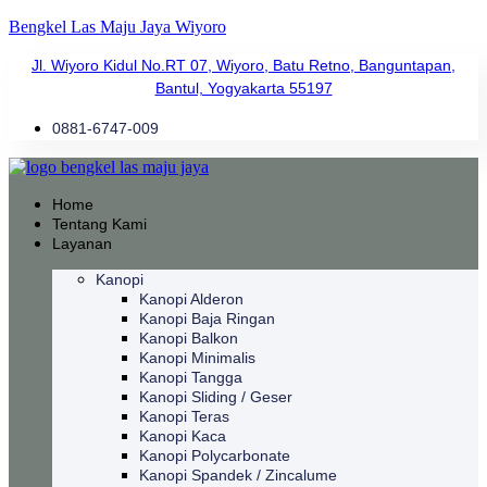
Bengkel Las Maju Jaya Wiyoro
Jl. Wiyoro Kidul No.RT 07, Wiyoro, Batu Retno, Banguntapan,
Bantul, Yogyakarta 55197
0881-6747-009
Home
Tentang Kami
Layanan
Kanopi
Kanopi Alderon
Kanopi Baja Ringan
Kanopi Balkon
Kanopi Minimalis
Kanopi Tangga
Kanopi Sliding / Geser
Kanopi Teras
Kanopi Kaca
Kanopi Polycarbonate
Kanopi Spandek / Zincalume