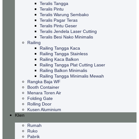
Teralis Tangga
Teralis Pintu
Teralis Warung Sembako
Teralis Pagar Teras
Teralis Pintu Geser
Teralis Jendela Laser Cutting
Teralis Besi Nako Minimalis
Railing
Railing Tangga Kaca
Railing Tangga Stainless
Railing Kaca Balkon
Railing Tangga Plat Cutting Laser
Railing Balkon Minimalis
Railing Tangga Minimalis Mewah
Rangka Baja WF
Booth Container
Menara Toren Air
Folding Gate
Rolling Door
Kusen Aluminium
Klien
Rumah
Ruko
Pabrik