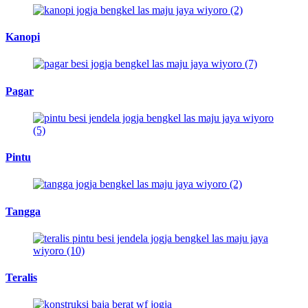
Kanopi
Pagar
Pintu
Tangga
Teralis