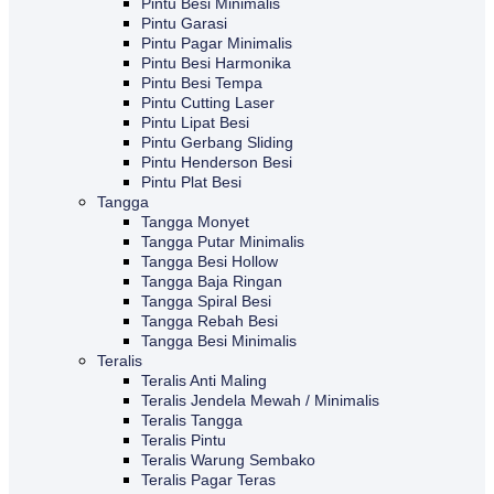
Pintu Besi Minimalis
Pintu Garasi
Pintu Pagar Minimalis
Pintu Besi Harmonika
Pintu Besi Tempa
Pintu Cutting Laser
Pintu Lipat Besi
Pintu Gerbang Sliding
Pintu Henderson Besi
Pintu Plat Besi
Tangga
Tangga Monyet
Tangga Putar Minimalis
Tangga Besi Hollow
Tangga Baja Ringan
Tangga Spiral Besi
Tangga Rebah Besi
Tangga Besi Minimalis
Teralis
Teralis Anti Maling
Teralis Jendela Mewah / Minimalis
Teralis Tangga
Teralis Pintu
Teralis Warung Sembako
Teralis Pagar Teras