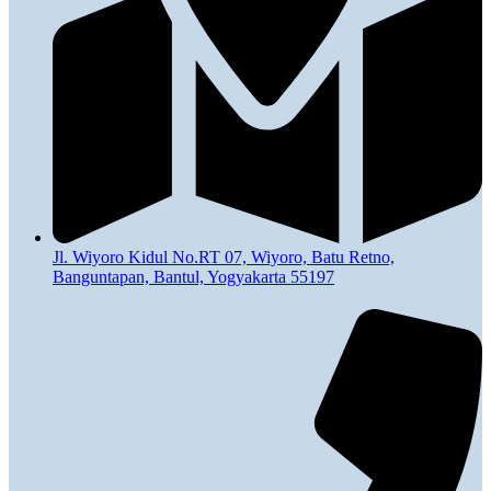
Jl. Wiyoro Kidul No.RT 07, Wiyoro, Batu Retno,
Banguntapan, Bantul, Yogyakarta 55197