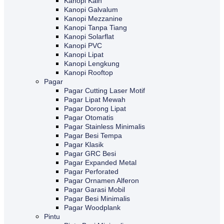
Kanopi Kain
Kanopi Galvalum
Kanopi Mezzanine
Kanopi Tanpa Tiang
Kanopi Solarflat
Kanopi PVC
Kanopi Lipat
Kanopi Lengkung
Kanopi Rooftop
Pagar
Pagar Cutting Laser Motif
Pagar Lipat Mewah
Pagar Dorong Lipat
Pagar Otomatis
Pagar Stainless Minimalis
Pagar Besi Tempa
Pagar Klasik
Pagar GRC Besi
Pagar Expanded Metal
Pagar Perforated
Pagar Ornamen Alferon
Pagar Garasi Mobil
Pagar Besi Minimalis
Pagar Woodplank
Pintu