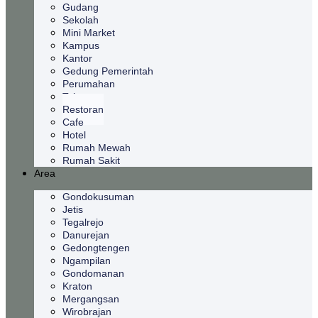
Gudang
Sekolah
Mini Market
Kampus
Kantor
Gedung Pemerintah
Perumahan
Toko
Restoran
Cafe
Hotel
Rumah Mewah
Rumah Sakit
Area
Gondokusuman
Jetis
Tegalrejo
Danurejan
Gedongtengen
Ngampilan
Gondomanan
Kraton
Mergangsan
Wirobrajan