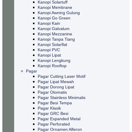
Kanopi Solartuff
Kanopi Membrane
Kanopi Awning Gulung
Kanopi Go Green
Kanopi Kain
Kanopi Galvalum
Kanopi Mezzanine
Kanopi Tanpa Tiang
Kanopi Solarflat
Kanopi PVC
Kanopi Lipat
Kanopi Lengkung
Kanopi Rooftop
Pagar
Pagar Cutting Laser Motif
Pagar Lipat Mewah
Pagar Dorong Lipat
Pagar Otomatis
Pagar Stainless Minimalis
Pagar Besi Tempa
Pagar Klasik
Pagar GRC Besi
Pagar Expanded Metal
Pagar Perforated
Pagar Ornamen Alferon