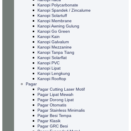
Kanopi Polycarbonate
Kanopi Spandek / Zincalume
Kanopi Solartuff
Kanopi Membrane
Kanopi Awning Gulung
Kanopi Go Green
Kanopi Kain
Kanopi Galvalum
Kanopi Mezzanine
Kanopi Tanpa Tiang
Kanopi Solarflat
Kanopi PVC
Kanopi Lipat
Kanopi Lengkung
Kanopi Rooftop
Pagar
Pagar Cutting Laser Motif
Pagar Lipat Mewah
Pagar Dorong Lipat
Pagar Otomatis
Pagar Stainless Minimalis
Pagar Besi Tempa
Pagar Klasik
Pagar GRC Besi