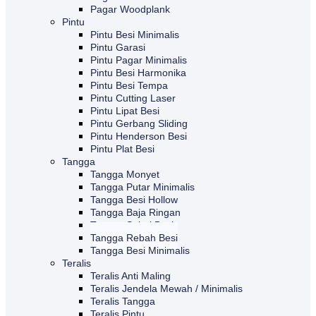
Pagar Woodplank
Pintu
Pintu Besi Minimalis
Pintu Garasi
Pintu Pagar Minimalis
Pintu Besi Harmonika
Pintu Besi Tempa
Pintu Cutting Laser
Pintu Lipat Besi
Pintu Gerbang Sliding
Pintu Henderson Besi
Pintu Plat Besi
Tangga
Tangga Monyet
Tangga Putar Minimalis
Tangga Besi Hollow
Tangga Baja Ringan
Tangga Spiral Besi
Tangga Rebah Besi
Tangga Besi Minimalis
Teralis
Teralis Anti Maling
Teralis Jendela Mewah / Minimalis
Teralis Tangga
Teralis Pintu