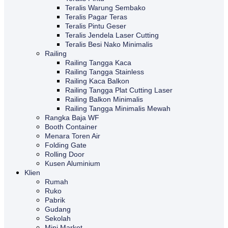
Teralis Warung Sembako
Teralis Pagar Teras
Teralis Pintu Geser
Teralis Jendela Laser Cutting
Teralis Besi Nako Minimalis
Railing
Railing Tangga Kaca
Railing Tangga Stainless
Railing Kaca Balkon
Railing Tangga Plat Cutting Laser
Railing Balkon Minimalis
Railing Tangga Minimalis Mewah
Rangka Baja WF
Booth Container
Menara Toren Air
Folding Gate
Rolling Door
Kusen Aluminium
Klien
Rumah
Ruko
Pabrik
Gudang
Sekolah
Mini Market