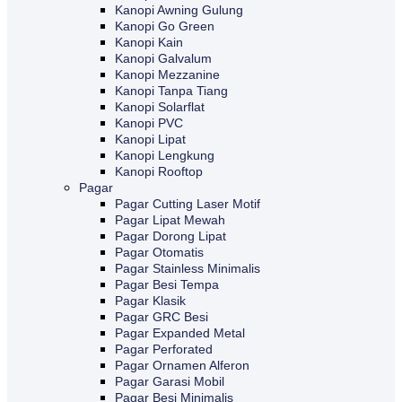
Kanopi Awning Gulung
Kanopi Go Green
Kanopi Kain
Kanopi Galvalum
Kanopi Mezzanine
Kanopi Tanpa Tiang
Kanopi Solarflat
Kanopi PVC
Kanopi Lipat
Kanopi Lengkung
Kanopi Rooftop
Pagar
Pagar Cutting Laser Motif
Pagar Lipat Mewah
Pagar Dorong Lipat
Pagar Otomatis
Pagar Stainless Minimalis
Pagar Besi Tempa
Pagar Klasik
Pagar GRC Besi
Pagar Expanded Metal
Pagar Perforated
Pagar Ornamen Alferon
Pagar Garasi Mobil
Pagar Besi Minimalis