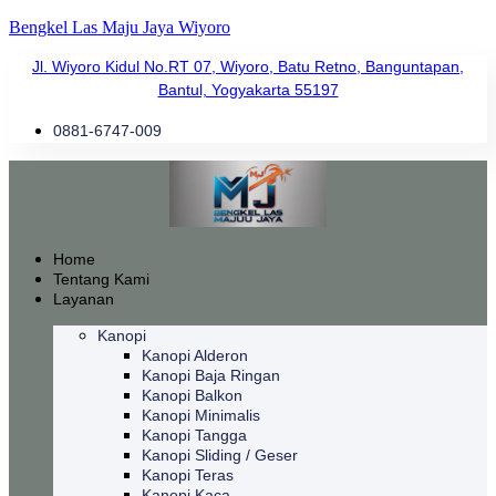
Bengkel Las Maju Jaya Wiyoro
Jl. Wiyoro Kidul No.RT 07, Wiyoro, Batu Retno, Banguntapan,
Bantul, Yogyakarta 55197
0881-6747-009
Home
Tentang Kami
Layanan
Kanopi
Kanopi Alderon
Kanopi Baja Ringan
Kanopi Balkon
Kanopi Minimalis
Kanopi Tangga
Kanopi Sliding / Geser
Kanopi Teras
Kanopi Kaca