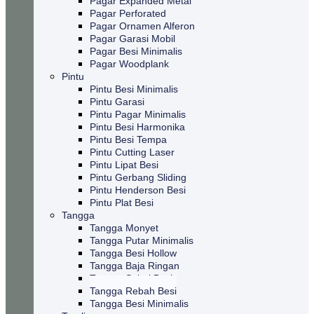
Pagar Expanded Metal
Pagar Perforated
Pagar Ornamen Alferon
Pagar Garasi Mobil
Pagar Besi Minimalis
Pagar Woodplank
Pintu
Pintu Besi Minimalis
Pintu Garasi
Pintu Pagar Minimalis
Pintu Besi Harmonika
Pintu Besi Tempa
Pintu Cutting Laser
Pintu Lipat Besi
Pintu Gerbang Sliding
Pintu Henderson Besi
Pintu Plat Besi
Tangga
Tangga Monyet
Tangga Putar Minimalis
Tangga Besi Hollow
Tangga Baja Ringan
Tangga Spiral Besi
Tangga Rebah Besi
Tangga Besi Minimalis