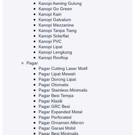
Kanopi Awning Gulung
Kanopi Go Green
Kanopi Kain
Kanopi Galvalum
Kanopi Mezzanine
Kanopi Tanpa Tiang
Kanopi Solarflat
Kanopi PVC
Kanopi Lipat
Kanopi Lengkung
Kanopi Rooftop
Pagar
Pagar Cutting Laser Motif
Pagar Lipat Mewah
Pagar Dorong Lipat
Pagar Otomatis
Pagar Stainless Minimalis
Pagar Besi Tempa
Pagar Klasik
Pagar GRC Besi
Pagar Expanded Metal
Pagar Perforated
Pagar Ornamen Alferon
Pagar Garasi Mobil
Pagar Besi Minimalis