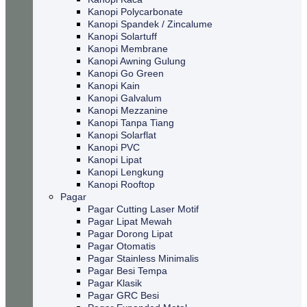
Kanopi Polycarbonate
Kanopi Spandek / Zincalume
Kanopi Solartuff
Kanopi Membrane
Kanopi Awning Gulung
Kanopi Go Green
Kanopi Kain
Kanopi Galvalum
Kanopi Mezzanine
Kanopi Tanpa Tiang
Kanopi Solarflat
Kanopi PVC
Kanopi Lipat
Kanopi Lengkung
Kanopi Rooftop
Pagar
Pagar Cutting Laser Motif
Pagar Lipat Mewah
Pagar Dorong Lipat
Pagar Otomatis
Pagar Stainless Minimalis
Pagar Besi Tempa
Pagar Klasik
Pagar GRC Besi