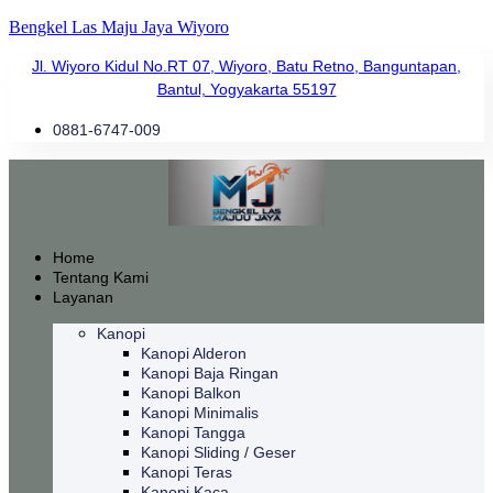
Bengkel Las Maju Jaya Wiyoro
Jl. Wiyoro Kidul No.RT 07, Wiyoro, Batu Retno, Banguntapan,
Bantul, Yogyakarta 55197
0881-6747-009
Home
Tentang Kami
Layanan
Kanopi
Kanopi Alderon
Kanopi Baja Ringan
Kanopi Balkon
Kanopi Minimalis
Kanopi Tangga
Kanopi Sliding / Geser
Kanopi Teras
Kanopi Kaca