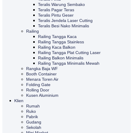
Teralis Warung Sembako
Teralis Pagar Teras
Teralis Pintu Geser
Teralis Jendela Laser Cutting
Teralis Besi Nako Minimalis
Railing
Railing Tangga Kaca
Railing Tangga Stainless
Railing Kaca Balkon
Railing Tangga Plat Cutting Laser
Railing Balkon Minimalis
Railing Tangga Minimalis Mewah
Rangka Baja WF
Booth Container
Menara Toren Air
Folding Gate
Rolling Door
Kusen Aluminium
Klien
Rumah
Ruko
Pabrik
Gudang
Sekolah
Mini Market