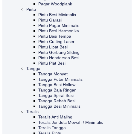
Pagar Woodplank
Pintu
Pintu Besi Minimalis
Pintu Garasi
Pintu Pagar Minimalis
Pintu Besi Harmonika
Pintu Besi Tempa
Pintu Cutting Laser
Pintu Lipat Besi
Pintu Gerbang Sliding
Pintu Henderson Besi
Pintu Plat Besi
Tangga
Tangga Monyet
Tangga Putar Minimalis
Tangga Besi Hollow
Tangga Baja Ringan
Tangga Spiral Besi
Tangga Rebah Besi
Tangga Besi Minimalis
Teralis
Teralis Anti Maling
Teralis Jendela Mewah / Minimalis
Teralis Tangga
Teralis Pintu