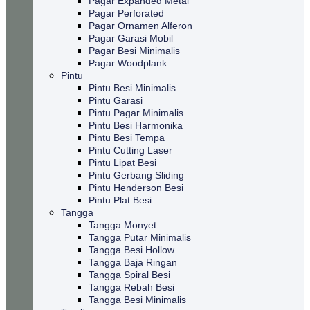
Pagar Expanded Metal
Pagar Perforated
Pagar Ornamen Alferon
Pagar Garasi Mobil
Pagar Besi Minimalis
Pagar Woodplank
Pintu
Pintu Besi Minimalis
Pintu Garasi
Pintu Pagar Minimalis
Pintu Besi Harmonika
Pintu Besi Tempa
Pintu Cutting Laser
Pintu Lipat Besi
Pintu Gerbang Sliding
Pintu Henderson Besi
Pintu Plat Besi
Tangga
Tangga Monyet
Tangga Putar Minimalis
Tangga Besi Hollow
Tangga Baja Ringan
Tangga Spiral Besi
Tangga Rebah Besi
Tangga Besi Minimalis