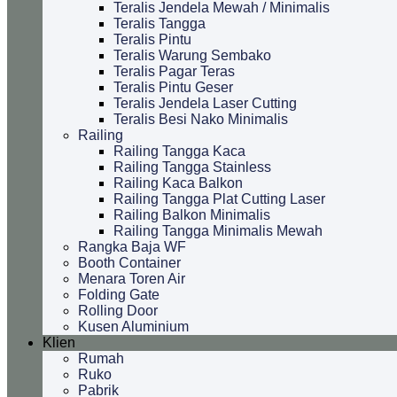
Teralis Jendela Mewah / Minimalis
Teralis Tangga
Teralis Pintu
Teralis Warung Sembako
Teralis Pagar Teras
Teralis Pintu Geser
Teralis Jendela Laser Cutting
Teralis Besi Nako Minimalis
Railing
Railing Tangga Kaca
Railing Tangga Stainless
Railing Kaca Balkon
Railing Tangga Plat Cutting Laser
Railing Balkon Minimalis
Railing Tangga Minimalis Mewah
Rangka Baja WF
Booth Container
Menara Toren Air
Folding Gate
Rolling Door
Kusen Aluminium
Klien
Rumah
Ruko
Pabrik