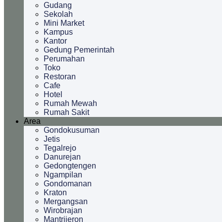
Gudang
Sekolah
Mini Market
Kampus
Kantor
Gedung Pemerintah
Perumahan
Toko
Restoran
Cafe
Hotel
Rumah Mewah
Rumah Sakit
Area
Gondokusuman
Jetis
Tegalrejo
Danurejan
Gedongtengen
Ngampilan
Gondomanan
Kraton
Mergangsan
Wirobrajan
Mantrijeron