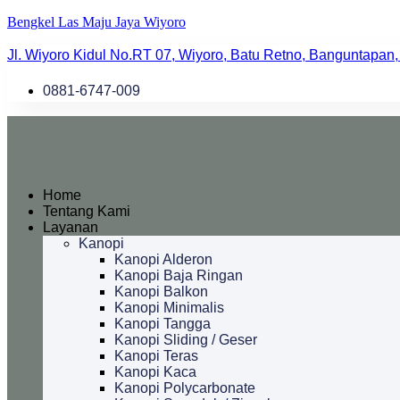
Bengkel Las Maju Jaya Wiyoro
Jl. Wiyoro Kidul No.RT 07, Wiyoro, Batu Retno, Banguntapan,
0881-6747-009
Home
Tentang Kami
Layanan
Kanopi
Kanopi Alderon
Kanopi Baja Ringan
Kanopi Balkon
Kanopi Minimalis
Kanopi Tangga
Kanopi Sliding / Geser
Kanopi Teras
Kanopi Kaca
Kanopi Polycarbonate