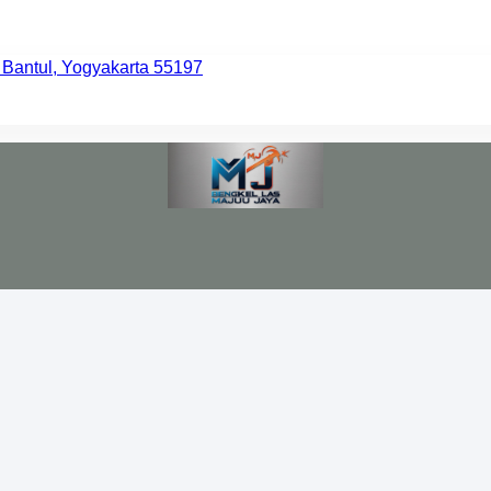
 Bantul, Yogyakarta 55197