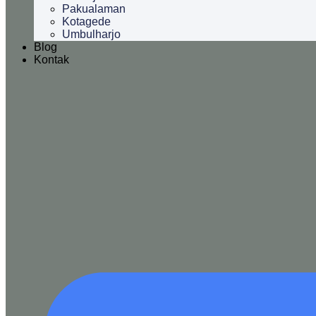
Pakualaman
Kotagede
Umbulharjo
Blog
Kontak