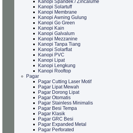
Kanopi Spandek / Zincalume
Kanopi Solartuff
Kanopi Membrane
Kanopi Awning Gulung
Kanopi Go Green
Kanopi Kain
Kanopi Galvalum
Kanopi Mezzanine
Kanopi Tanpa Tiang
Kanopi Solarflat
Kanopi PVC
Kanopi Lipat
Kanopi Lengkung
Kanopi Rooftop
Pagar
Pagar Cutting Laser Motif
Pagar Lipat Mewah
Pagar Dorong Lipat
Pagar Otomatis
Pagar Stainless Minimalis
Pagar Besi Tempa
Pagar Klasik
Pagar GRC Besi
Pagar Expanded Metal
Pagar Perforated