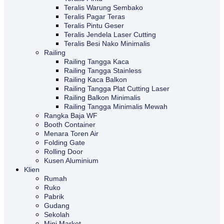
Teralis Warung Sembako
Teralis Pagar Teras
Teralis Pintu Geser
Teralis Jendela Laser Cutting
Teralis Besi Nako Minimalis
Railing
Railing Tangga Kaca
Railing Tangga Stainless
Railing Kaca Balkon
Railing Tangga Plat Cutting Laser
Railing Balkon Minimalis
Railing Tangga Minimalis Mewah
Rangka Baja WF
Booth Container
Menara Toren Air
Folding Gate
Rolling Door
Kusen Aluminium
Klien
Rumah
Ruko
Pabrik
Gudang
Sekolah
Mini Market