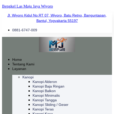
Bengkel Las Maju Jaya Wiyoro
Jl. Wiyoro Kidul No.RT 07, Wiyoro, Batu Retno, Banguntapan,
Bantul, Yogyakarta 55197
0881-6747-009
Home
Tentang Kami
Layanan
Kanopi
Kanopi Alderon
Kanopi Baja Ringan
Kanopi Balkon
Kanopi Minimalis
Kanopi Tangga
Kanopi Sliding / Geser
Kanopi Teras
Kanopi Kaca