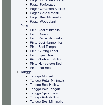
Pagar Expanded Metal
Pagar Perforated
Pagar Ornamen Alferon
Pagar Garasi Mobil
Pagar Besi Minimalis
Pagar Woodplank
Pintu
Pintu Besi Minimalis
Pintu Garasi
Pintu Pagar Minimalis
Pintu Besi Harmonika
Pintu Besi Tempa
Pintu Cutting Laser
Pintu Lipat Besi
Pintu Gerbang Sliding
Pintu Henderson Besi
Pintu Plat Besi
Tangga
Tangga Monyet
Tangga Putar Minimalis
Tangga Besi Hollow
Tangga Baja Ringan
Tangga Spiral Besi
Tangga Rebah Besi
Tangga Besi Minimalis