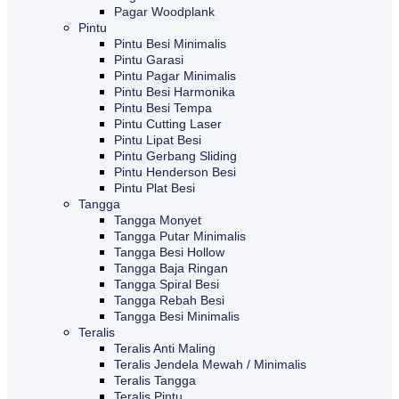
Pagar Woodplank
Pintu
Pintu Besi Minimalis
Pintu Garasi
Pintu Pagar Minimalis
Pintu Besi Harmonika
Pintu Besi Tempa
Pintu Cutting Laser
Pintu Lipat Besi
Pintu Gerbang Sliding
Pintu Henderson Besi
Pintu Plat Besi
Tangga
Tangga Monyet
Tangga Putar Minimalis
Tangga Besi Hollow
Tangga Baja Ringan
Tangga Spiral Besi
Tangga Rebah Besi
Tangga Besi Minimalis
Teralis
Teralis Anti Maling
Teralis Jendela Mewah / Minimalis
Teralis Tangga
Teralis Pintu