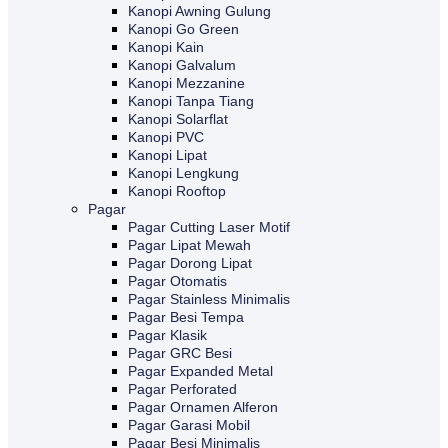
Kanopi Awning Gulung
Kanopi Go Green
Kanopi Kain
Kanopi Galvalum
Kanopi Mezzanine
Kanopi Tanpa Tiang
Kanopi Solarflat
Kanopi PVC
Kanopi Lipat
Kanopi Lengkung
Kanopi Rooftop
Pagar
Pagar Cutting Laser Motif
Pagar Lipat Mewah
Pagar Dorong Lipat
Pagar Otomatis
Pagar Stainless Minimalis
Pagar Besi Tempa
Pagar Klasik
Pagar GRC Besi
Pagar Expanded Metal
Pagar Perforated
Pagar Ornamen Alferon
Pagar Garasi Mobil
Pagar Besi Minimalis