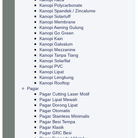
Kanopi Polycarbonate
Kanopi Spandek / Zincalume
Kanopi Solartuff
Kanopi Membrane
Kanopi Awning Gulung
Kanopi Go Green
Kanopi Kain
Kanopi Galvalum
Kanopi Mezzanine
Kanopi Tanpa Tiang
Kanopi Solarflat
Kanopi PVC
Kanopi Lipat
Kanopi Lengkung
Kanopi Rooftop
Pagar
Pagar Cutting Laser Motif
Pagar Lipat Mewah
Pagar Dorong Lipat
Pagar Otomatis
Pagar Stainless Minimalis
Pagar Besi Tempa
Pagar Klasik
Pagar GRC Besi