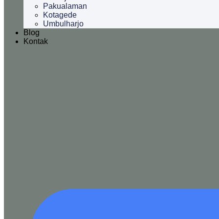
Pakualaman
Kotagede
Umbulharjo
Blog
Kontak