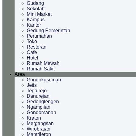
Gudang
Sekolah
Mini Market
Kampus
Kantor
Gedung Pemerintah
Perumahan
Toko
Restoran
Cafe
Hotel
Rumah Mewah
Rumah Sakit
Area
Gondokusuman
Jetis
Tegalrejo
Danurejan
Gedongtengen
Ngampilan
Gondomanan
Kraton
Mergangsan
Wirobrajan
Mantrijeron