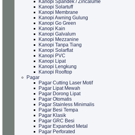
Kanopi Spandek / Zincalume
Kanopi Solartuff
Kanopi Membrane
Kanopi Awning Gulung
Kanopi Go Green
Kanopi Kain
Kanopi Galvalum
Kanopi Mezzanine
Kanopi Tanpa Tiang
Kanopi Solarflat
Kanopi PVC
Kanopi Lipat
Kanopi Lengkung
Kanopi Rooftop
Pagar
Pagar Cutting Laser Motif
Pagar Lipat Mewah
Pagar Dorong Lipat
Pagar Otomatis
Pagar Stainless Minimalis
Pagar Besi Tempa
Pagar Klasik
Pagar GRC Besi
Pagar Expanded Metal
Pagar Perforated