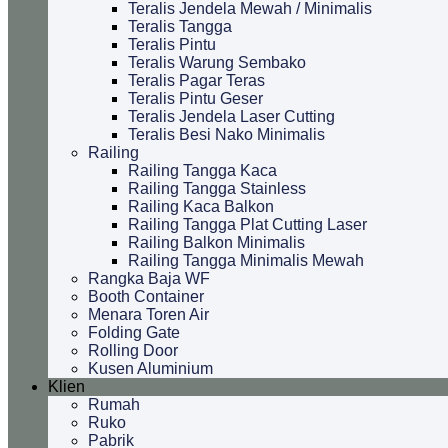
Teralis Jendela Mewah / Minimalis
Teralis Tangga
Teralis Pintu
Teralis Warung Sembako
Teralis Pagar Teras
Teralis Pintu Geser
Teralis Jendela Laser Cutting
Teralis Besi Nako Minimalis
Railing
Railing Tangga Kaca
Railing Tangga Stainless
Railing Kaca Balkon
Railing Tangga Plat Cutting Laser
Railing Balkon Minimalis
Railing Tangga Minimalis Mewah
Rangka Baja WF
Booth Container
Menara Toren Air
Folding Gate
Rolling Door
Kusen Aluminium
Klien
Rumah
Ruko
Pabrik