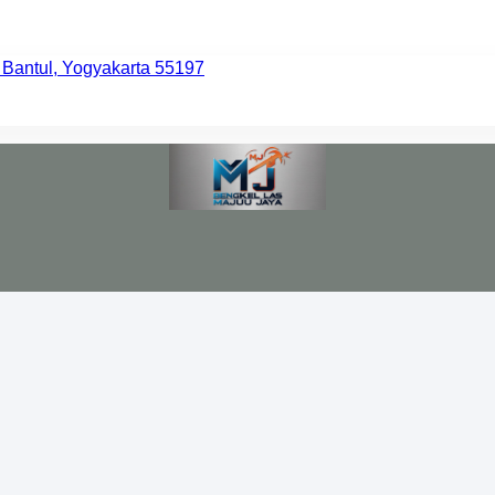
 Bantul, Yogyakarta 55197