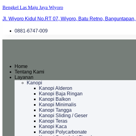
Bengkel Las Maju Jaya Wiyoro
Jl. Wiyoro Kidul No.RT 07, Wiyoro, Batu Retno, Banguntapan,
0881-6747-009
Home
Tentang Kami
Layanan
Kanopi
Kanopi Alderon
Kanopi Baja Ringan
Kanopi Balkon
Kanopi Minimalis
Kanopi Tangga
Kanopi Sliding / Geser
Kanopi Teras
Kanopi Kaca
Kanopi Polycarbonate