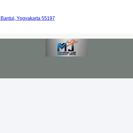
 Bantul, Yogyakarta 55197