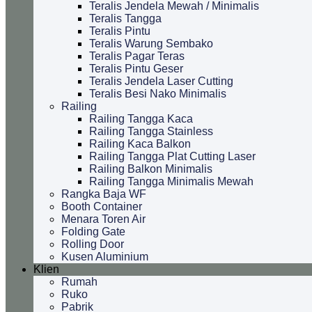
Teralis Jendela Mewah / Minimalis
Teralis Tangga
Teralis Pintu
Teralis Warung Sembako
Teralis Pagar Teras
Teralis Pintu Geser
Teralis Jendela Laser Cutting
Teralis Besi Nako Minimalis
Railing
Railing Tangga Kaca
Railing Tangga Stainless
Railing Kaca Balkon
Railing Tangga Plat Cutting Laser
Railing Balkon Minimalis
Railing Tangga Minimalis Mewah
Rangka Baja WF
Booth Container
Menara Toren Air
Folding Gate
Rolling Door
Kusen Aluminium
Klien
Rumah
Ruko
Pabrik