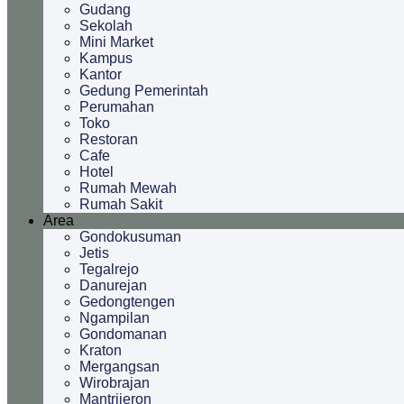
Gudang
Sekolah
Mini Market
Kampus
Kantor
Gedung Pemerintah
Perumahan
Toko
Restoran
Cafe
Hotel
Rumah Mewah
Rumah Sakit
Area
Gondokusuman
Jetis
Tegalrejo
Danurejan
Gedongtengen
Ngampilan
Gondomanan
Kraton
Mergangsan
Wirobrajan
Mantrijeron