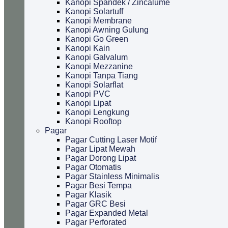
Kanopi Spandek / Zincalume
Kanopi Solartuff
Kanopi Membrane
Kanopi Awning Gulung
Kanopi Go Green
Kanopi Kain
Kanopi Galvalum
Kanopi Mezzanine
Kanopi Tanpa Tiang
Kanopi Solarflat
Kanopi PVC
Kanopi Lipat
Kanopi Lengkung
Kanopi Rooftop
Pagar
Pagar Cutting Laser Motif
Pagar Lipat Mewah
Pagar Dorong Lipat
Pagar Otomatis
Pagar Stainless Minimalis
Pagar Besi Tempa
Pagar Klasik
Pagar GRC Besi
Pagar Expanded Metal
Pagar Perforated