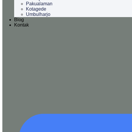
Pakualaman
Kotagede
Umbulharjo
Blog
Kontak