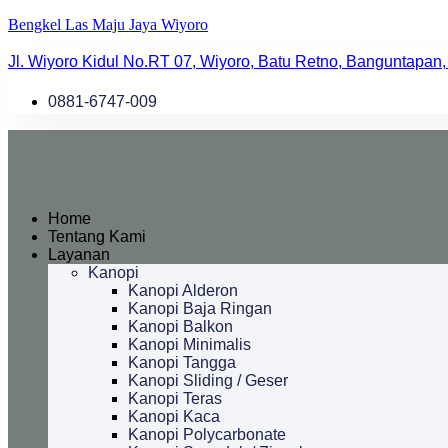
Bengkel Las Maju Jaya Wiyoro
Jl. Wiyoro Kidul No.RT 07, Wiyoro, Batu Retno, Banguntapan,
0881-6747-009
Home
Tentang Kami
Layanan
Kanopi
Kanopi Alderon
Kanopi Baja Ringan
Kanopi Balkon
Kanopi Minimalis
Kanopi Tangga
Kanopi Sliding / Geser
Kanopi Teras
Kanopi Kaca
Kanopi Polycarbonate