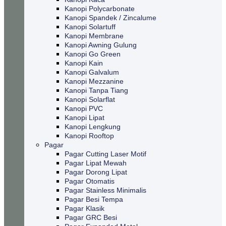
Kanopi Polycarbonate
Kanopi Spandek / Zincalume
Kanopi Solartuff
Kanopi Membrane
Kanopi Awning Gulung
Kanopi Go Green
Kanopi Kain
Kanopi Galvalum
Kanopi Mezzanine
Kanopi Tanpa Tiang
Kanopi Solarflat
Kanopi PVC
Kanopi Lipat
Kanopi Lengkung
Kanopi Rooftop
Pagar
Pagar Cutting Laser Motif
Pagar Lipat Mewah
Pagar Dorong Lipat
Pagar Otomatis
Pagar Stainless Minimalis
Pagar Besi Tempa
Pagar Klasik
Pagar GRC Besi