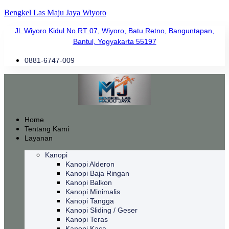
Bengkel Las Maju Jaya Wiyoro
Jl. Wiyoro Kidul No.RT 07, Wiyoro, Batu Retno, Banguntapan,
Bantul, Yogyakarta 55197
0881-6747-009
Home
Tentang Kami
Layanan
Kanopi
Kanopi Alderon
Kanopi Baja Ringan
Kanopi Balkon
Kanopi Minimalis
Kanopi Tangga
Kanopi Sliding / Geser
Kanopi Teras
Kanopi Kaca