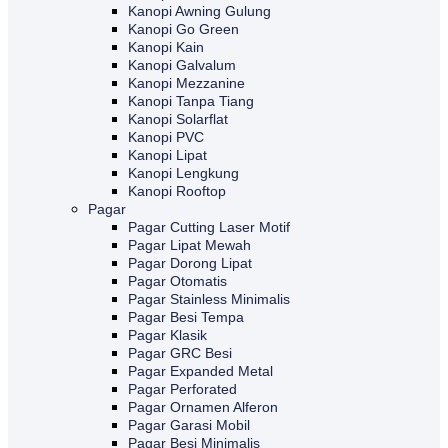
Kanopi Awning Gulung
Kanopi Go Green
Kanopi Kain
Kanopi Galvalum
Kanopi Mezzanine
Kanopi Tanpa Tiang
Kanopi Solarflat
Kanopi PVC
Kanopi Lipat
Kanopi Lengkung
Kanopi Rooftop
Pagar
Pagar Cutting Laser Motif
Pagar Lipat Mewah
Pagar Dorong Lipat
Pagar Otomatis
Pagar Stainless Minimalis
Pagar Besi Tempa
Pagar Klasik
Pagar GRC Besi
Pagar Expanded Metal
Pagar Perforated
Pagar Ornamen Alferon
Pagar Garasi Mobil
Pagar Besi Minimalis