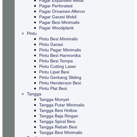
Pagar Expanded Metal
Pagar Perforated
Pagar Ornamen Alferon
Pagar Garasi Mobil
Pagar Besi Minimalis
Pagar Woodplank
Pintu
Pintu Besi Minimalis
Pintu Garasi
Pintu Pagar Minimalis
Pintu Besi Harmonika
Pintu Besi Tempa
Pintu Cutting Laser
Pintu Lipat Besi
Pintu Gerbang Sliding
Pintu Henderson Besi
Pintu Plat Besi
Tangga
Tangga Monyet
Tangga Putar Minimalis
Tangga Besi Hollow
Tangga Baja Ringan
Tangga Spiral Besi
Tangga Rebah Besi
Tangga Besi Minimalis