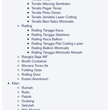
Teralis Warung Sembako
Teralis Pagar Teras
Teralis Pintu Geser
Teralis Jendela Laser Cutting
Teralis Besi Nako Minimalis
Railing
Railing Tangga Kaca
Railing Tangga Stainless
Railing Kaca Balkon
Railing Tangga Plat Cutting Laser
Railing Balkon Minimalis
Railing Tangga Minimalis Mewah
Rangka Baja WF
Booth Container
Menara Toren Air
Folding Gate
Rolling Door
Kusen Aluminium
Klien
Rumah
Ruko
Pabrik
Gudang
Sekolah
Mini Market