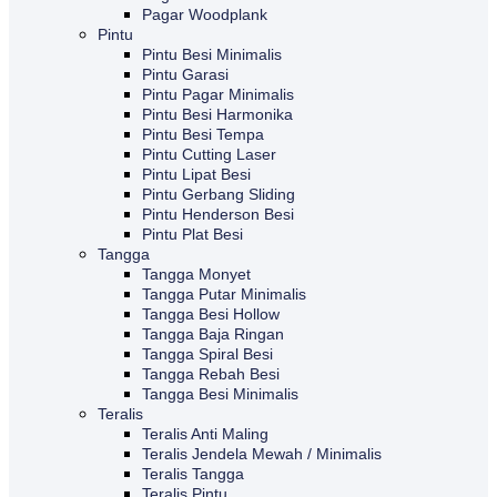
Pagar Woodplank
Pintu
Pintu Besi Minimalis
Pintu Garasi
Pintu Pagar Minimalis
Pintu Besi Harmonika
Pintu Besi Tempa
Pintu Cutting Laser
Pintu Lipat Besi
Pintu Gerbang Sliding
Pintu Henderson Besi
Pintu Plat Besi
Tangga
Tangga Monyet
Tangga Putar Minimalis
Tangga Besi Hollow
Tangga Baja Ringan
Tangga Spiral Besi
Tangga Rebah Besi
Tangga Besi Minimalis
Teralis
Teralis Anti Maling
Teralis Jendela Mewah / Minimalis
Teralis Tangga
Teralis Pintu