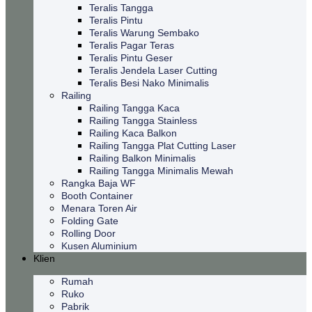
Teralis Tangga
Teralis Pintu
Teralis Warung Sembako
Teralis Pagar Teras
Teralis Pintu Geser
Teralis Jendela Laser Cutting
Teralis Besi Nako Minimalis
Railing
Railing Tangga Kaca
Railing Tangga Stainless
Railing Kaca Balkon
Railing Tangga Plat Cutting Laser
Railing Balkon Minimalis
Railing Tangga Minimalis Mewah
Rangka Baja WF
Booth Container
Menara Toren Air
Folding Gate
Rolling Door
Kusen Aluminium
Klien
Rumah
Ruko
Pabrik