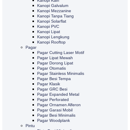
Kanopi Kain
Kanopi Galvalum
Kanopi Mezzanine
Kanopi Tanpa Tiang
Kanopi Solarflat
Kanopi PVC
Kanopi Lipat
Kanopi Lengkung
Kanopi Rooftop
Pagar
Pagar Cutting Laser Motif
Pagar Lipat Mewah
Pagar Dorong Lipat
Pagar Otomatis
Pagar Stainless Minimalis
Pagar Besi Tempa
Pagar Klasik
Pagar GRC Besi
Pagar Expanded Metal
Pagar Perforated
Pagar Ornamen Alferon
Pagar Garasi Mobil
Pagar Besi Minimalis
Pagar Woodplank
Pintu