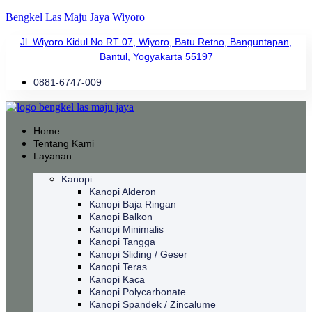
Bengkel Las Maju Jaya Wiyoro
Jl. Wiyoro Kidul No.RT 07, Wiyoro, Batu Retno, Banguntapan,
Bantul, Yogyakarta 55197
0881-6747-009
Home
Tentang Kami
Layanan
Kanopi
Kanopi Alderon
Kanopi Baja Ringan
Kanopi Balkon
Kanopi Minimalis
Kanopi Tangga
Kanopi Sliding / Geser
Kanopi Teras
Kanopi Kaca
Kanopi Polycarbonate
Kanopi Spandek / Zincalume