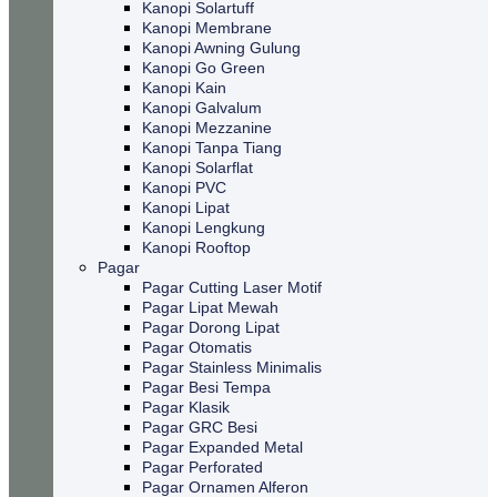
Kanopi Solartuff
Kanopi Membrane
Kanopi Awning Gulung
Kanopi Go Green
Kanopi Kain
Kanopi Galvalum
Kanopi Mezzanine
Kanopi Tanpa Tiang
Kanopi Solarflat
Kanopi PVC
Kanopi Lipat
Kanopi Lengkung
Kanopi Rooftop
Pagar
Pagar Cutting Laser Motif
Pagar Lipat Mewah
Pagar Dorong Lipat
Pagar Otomatis
Pagar Stainless Minimalis
Pagar Besi Tempa
Pagar Klasik
Pagar GRC Besi
Pagar Expanded Metal
Pagar Perforated
Pagar Ornamen Alferon