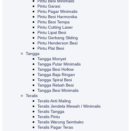
Pintu Besi Minimalis
Pintu Garasi
Pintu Pagar Minimalis
Pintu Besi Harmonika
Pintu Besi Tempa
Pintu Cutting Laser
Pintu Lipat Besi
Pintu Gerbang Sliding
Pintu Henderson Besi
Pintu Plat Besi
Tangga
Tangga Monyet
Tangga Putar Minimalis
Tangga Besi Hollow
Tangga Baja Ringan
Tangga Spiral Besi
Tangga Rebah Besi
Tangga Besi Minimalis
Teralis
Teralis Anti Maling
Teralis Jendela Mewah / Minimalis
Teralis Tangga
Teralis Pintu
Teralis Warung Sembako
Teralis Pagar Teras